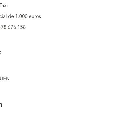
Taxi
ocial de 1.000 euros
 478 676 158
X
OUEN
on